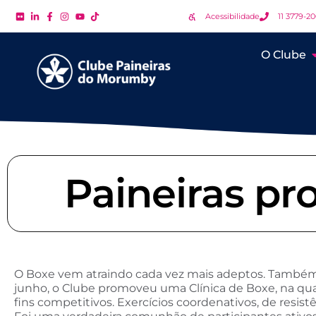
Acessibilidade
11 3779-2
O Clube
Paineiras pr
O Boxe vem atraindo cada vez mais adeptos. Também 
junho, o Clube promoveu uma Clínica de Boxe, na qua
fins competitivos. Exercícios coordenativos, de resis