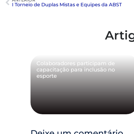
ANTERIOR
I Torneio de Duplas Mistas e Equipes da ABST
Arti
Colaboradores participam de
capacitação para inclusão no
esporte
Deixe um comentário