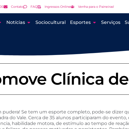
000
Contato
FAQ
Ingressos Online
Venha para o Paineiras!
Notícias
Sociocultural
Esportes
Serviços
S
omove Clínica d
pudera! Se tem um esporte completo, pode-se dizer que
dra do Vale. Cerca de 35 alunos participaram do evento
tência, habilidade motora, de estímulo ao tempo de reação