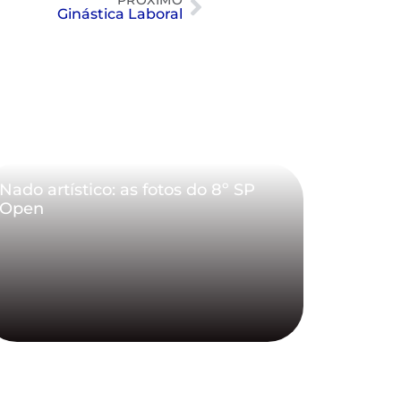
PRÓXIMO
Ginástica Laboral
Nado artístico: as fotos do 8º SP
Open