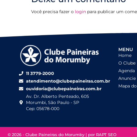
Você precisa fazer o
login
para publicar um comen
MENU
Home
O Clube
Agenda
11 3779-2000
Anuncie
atendimento@clubepaineiras.com.br
Mapa do 
ouvidoria@clubepaineiras.com.br
Av. Dr. Alberto Penteado, 605
Morumbi, São Paulo - SP
Cep: 05678-000
© 2026 - Clube Paineiras do Morumby | por
RAPT SEO