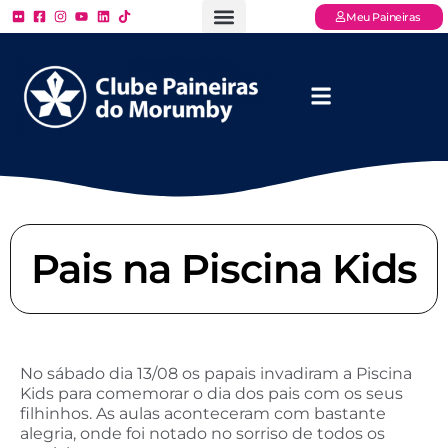
Meu Paineiras
Ligue: (11) 3779 – 2000
FAQ – Perguntas Frequentes
Ingressos Online
Venha para o Paineiras
Pais na Piscina Kids
No sábado dia 13/08 os papais invadiram a Piscina
Kids para comemorar o dia dos pais com os seus
filhinhos. As aulas aconteceram com bastante
alegria, onde foi notado no sorriso de todos os