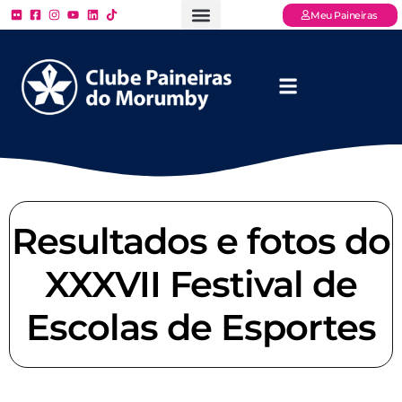
Meu Paineiras
Ligue: (11) 3779 – 2000
FAQ – Perguntas Frequentes
Ingressos Online
Venha para o Paineiras
Resultados e fotos do
XXXVII Festival de
Escolas de Esportes