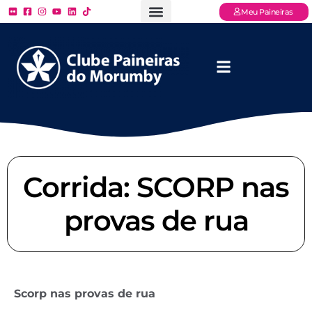
Meu Paineiras
Ligue: (11) 3779 – 2000
FAQ – Perguntas Frequentes
Ingressos Online
Venha para o Paineiras
Corrida: SCORP nas
provas de rua
Scorp nas provas de rua