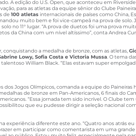
o. A edição do U.S. Open, que aconteceu em Riverside, C
tivação, para as atletas da equipe sênior do Clube Painei
is de
100 atletas
internacionais de países como China, E
– mandou muito bem e foi vice-campeã na prova de solo. 
 solo no 11° lugar. “A prova de duetos foi uma prova mui
duetos da China com um nível altíssimo”, conta Andrea Cu
ar, conquistando a medalha de bronze, com as atletas,
Gi
Sabrine Lowy, Sofia Costa e Victoria Mussa
. O tema das
lo talentoso William Black. “Elas estavam super empolga
ções dos Jogos Olímpicos, comanda a equipe do Paineiras
o 3 medalhas de bronze em Pan-Americanos, 6 finais do 
mericanos. “Essa jornada tem sido incrível. O Clube tem
ssibilitou que eu pudesse dirigir a seleção nacional com
 uma experiência diferente este ano. “Quatro anos atrás e
 prazer em participar como comentarista em uma grande e
el ao público. Estou muito feliz, especialmente pela pa