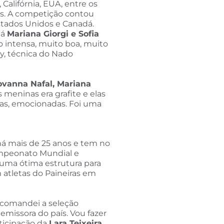
alifórnia, EUA, entre os
ras. A competição contou
stados Unidos e Canadá.
Já
Mariana Giorgi e Sofia
to intensa, muito boa, muito
ry, técnica do Nado
ovanna Nafal, Mariana
 meninas era grafite e elas
das, emocionadas. Foi uma
 há mais de 25 anos e tem no
Campeonato Mundial e
 uma ótima estrutura para
 atletas do Paineiras em
u comandei a seleção
missora do país. Vou fazer
rticipação da
Lara Teixeira
,