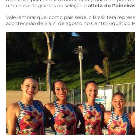
uma das integrantes da seleção e
atleta do Paineiras
Vale lembrar que, como país sede, o Brasil terá repr
acontecerão de 5 a 21 de agosto no Centro Aquático M