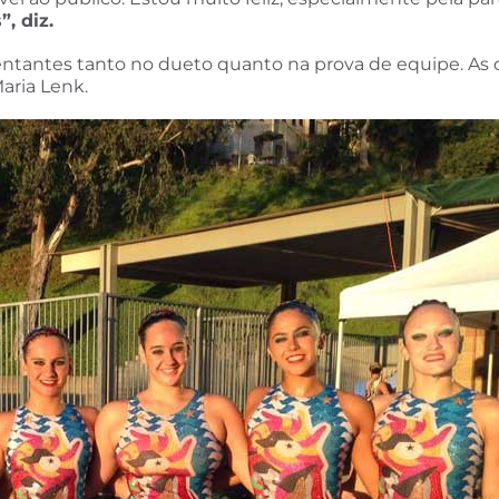
”, diz.
esentantes tanto no dueto quanto na prova de equipe. As
aria Lenk.