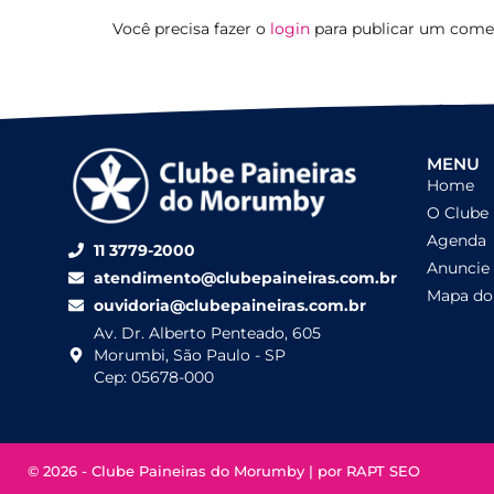
Você precisa fazer o
login
para publicar um comen
MENU
Home
O Clube
Agenda
11 3779-2000
Anuncie
atendimento@clubepaineiras.com.br
Mapa do 
ouvidoria@clubepaineiras.com.br
Av. Dr. Alberto Penteado, 605
Morumbi, São Paulo - SP
Cep: 05678-000
© 2026 - Clube Paineiras do Morumby | por
RAPT SEO