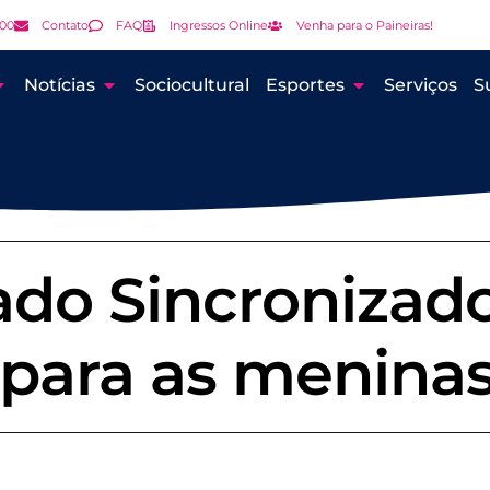
000
Contato
FAQ
Ingressos Online
Venha para o Paineiras!
Notícias
Sociocultural
Esportes
Serviços
S
do Sincronizado
 para as menina