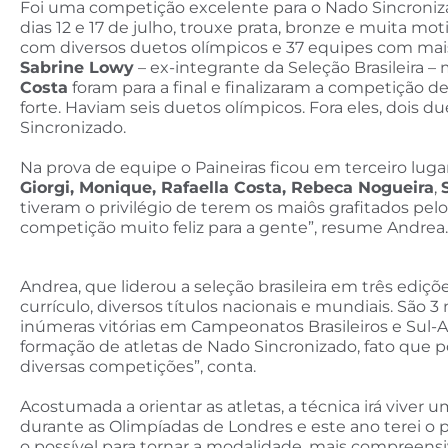
Foi uma competição excelente para o Nado Sincronizad
dias 12 e 17 de julho, trouxe prata, bronze e muita mo
com diversos duetos olímpicos e 37 equipes com ma
Sabrine Lowy
– ex-integrante da Seleção Brasileira 
Costa
foram para a final e finalizaram a competição de
forte. Haviam seis duetos olímpicos. Fora eles, dois 
Sincronizado.
Na prova de equipe o Paineiras ficou em terceiro lug
Giorgi, Monique, Rafaella Costa, Rebeca Nogueira
,
tiveram o privilégio de terem os maiôs grafitados pe
competição muito feliz para a gente”, resume Andrea.
Andrea, que liderou a seleção brasileira em três edi
currículo, diversos títulos nacionais e mundiais. Sã
inúmeras vitórias em Campeonatos Brasileiros e Sul-A
formação de atletas de Nado Sincronizado, fato que po
diversas competições”, conta.
Acostumada a orientar as atletas, a técnica irá viver
durante as Olimpíadas de Londres e este ano terei o
o possível para tornar a modalidade, mais compreensiv