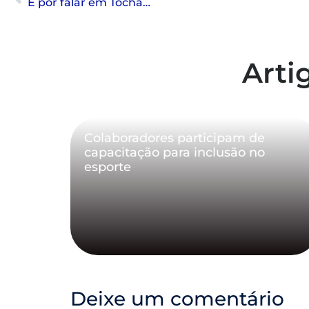
E por falar em Tocha…
Arti
Colaboradores participam de
capacitação para inclusão no
esporte
Deixe um comentário