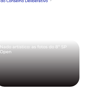
 do Conselho Deliberativo
Nado artístico: as fotos do 8º SP
Open