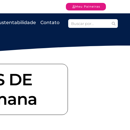
Meu Paineiras
ustentabilidade
Contato
S DE
mana