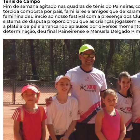
Tênis de Campo
Fim de semana agitado nas quadras de tênis do Paineiras, co
torcida composta por pais, familiares e amigos que deixaram
feminina deu início ao nosso festival com a presença dos C
sistema de disputa proporcionou que as crianças jogassem 
a platéia de pé e arrancando aplausos por diversos momentos
determinação, deu final Paineirense e Manuela Delgado Pim