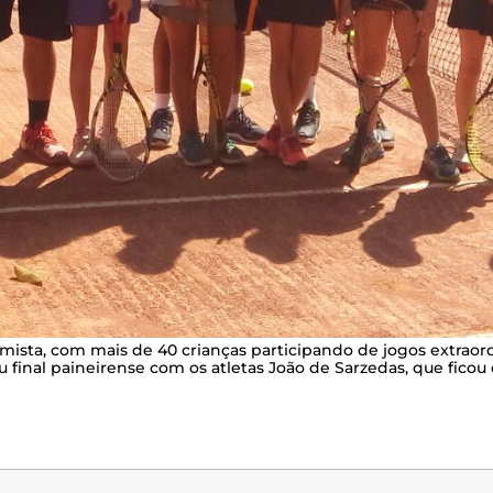
mista, com mais de 40 crianças participando de jogos extraordi
final paineirense com os atletas João de Sarzedas, que fico