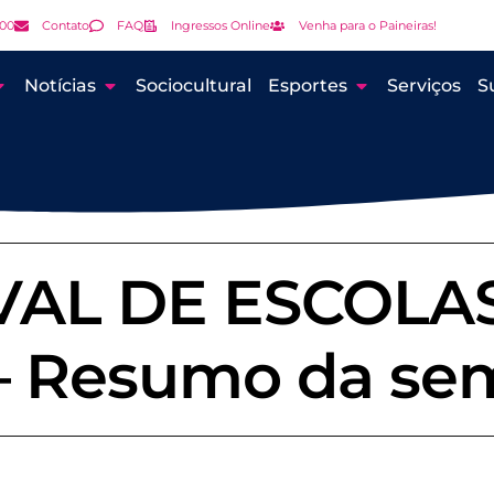
000
Contato
FAQ
Ingressos Online
Venha para o Paineiras!
Notícias
Sociocultural
Esportes
Serviços
S
IVAL DE ESCOLA
– Resumo da se