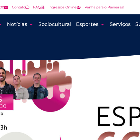
000
Contato
FAQ
Ingressos Online
Venha para o Paineiras!
Notícias
Sociocultural
Esportes
Serviços
S