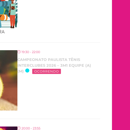
19:30 - 22:00
CAMPEONATO PAULISTA TÊNIS
INTERCLUBES 2026 – 3M1 EQUIPE (A)
(M)
OCORRENDO
20:00 - 23:55