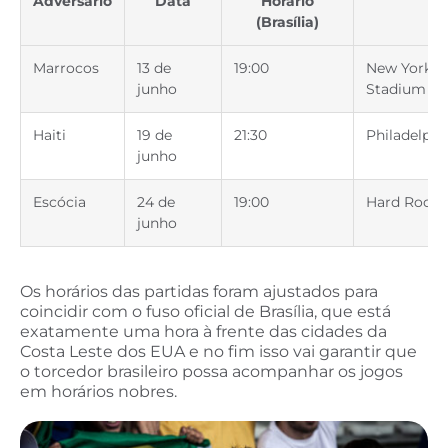
Adversário
Data
Horário
E
(Brasília)
Marrocos
13 de
19:00
New York N
junho
Stadium
Haiti
19 de
21:30
Philadelph
junho
Escócia
24 de
19:00
Hard Rock 
junho
Os horários das partidas foram ajustados para
coincidir com o fuso oficial de Brasília, que está
exatamente uma hora à frente das cidades da
Costa Leste dos EUA e no fim isso vai garantir que
o torcedor brasileiro possa acompanhar os jogos
em horários nobres.