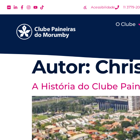
Acessibilidade
11 3779-2
O Clube
Autor:
Chri
A História do Clube Pa