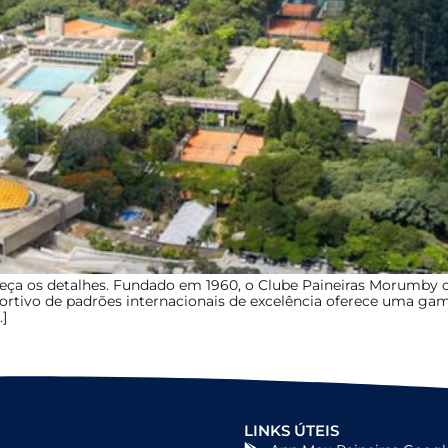
heça os detalhes. Fundado em 1960, o Clube Paineiras Morumby
ortivo de padrões internacionais de excelência oferece uma gam
]
LINKS ÚTEIS