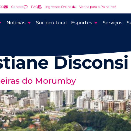
000
Contato
FAQ
Ingressos Online
Venha para o Paineiras!
Notícias
Sociocultural
Esportes
Serviços
S
stiane Disconsi
ineiras do Morumby