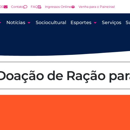
000
Contato
FAQ
Ingressos Online
Venha para o Paineiras!
Notícias
Sociocultural
Esportes
Serviços
S
oação de Ração par