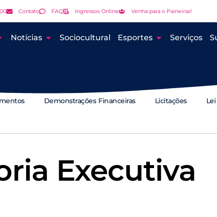
000
Contato
FAQ
Ingressos Online
Venha para o Paineiras!
Notícias
Sociocultural
Esportes
Serviços
S
amentos
Demonstrações Financeiras
Licitações
Lei
oria Executiva