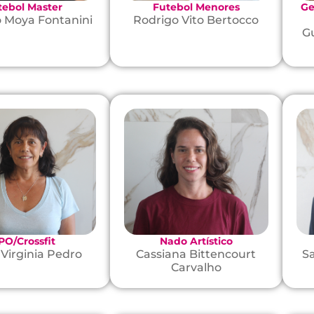
tebol Master
Futebol Menores
Ge
o Moya Fontanini
Rodrigo Vito Bertocco
G
PO/Crossfit
Nado Artístico
 Virginia Pedro
Cassiana Bittencourt
S
Carvalho