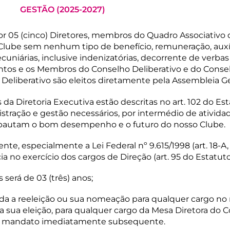
GESTÃO (2025-2027)
por 05 (cinco) Diretores, membros do Quadro Associativo
lube sem nenhum tipo de benefício, remuneração, auxílio
uniárias, inclusive indenizatórias, decorrente de verbas
tos e os Membros do Conselho Deliberativo e do Consel
 Deliberativo são eleitos diretamente pela Assembleia Ge
da Diretoria Executiva estão descritas no art. 102 do Es
istração e gestão necessários, por intermédio de ativi
e pautam o bom desempenho e o futuro do nosso Clube.
, especialmente a Lei Federal nº 9.615/1998 (art. 18-A, inc
a no exercício dos cargos de Direção (art. 95 do Estatuto 
 será de 03 (três) anos;
tida a reeleição ou sua nomeação para qualquer cargo no
 sua eleição, para qualquer cargo da Mesa Diretora do 
m mandato imediatamente subsequente.