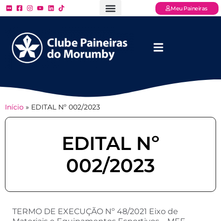
Meu Paineiras
Ligue: (11) 3779 – 2000
FAQ – Perguntas Frequentes
Ingressos Online
Venha para o Paineiras
Início
»
EDITAL Nº 002/2023
EDITAL Nº
002/2023
TERMO DE EXECUÇÃO Nº 48/2021 Eixo de