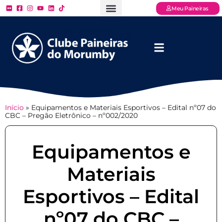
Meu Paineiras
Ligue: (11) 3779 – 2000
FAQ – Perguntas Frequentes
Ingressos Online
Venha para o Paineiras
Início
»
Equipamentos e Materiais Esportivos – Edital nº07 do
CBC – Pregão Eletrônico – nº002/2020
Equipamentos e
Materiais
Esportivos – Edital
nº07 do CBC –