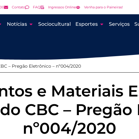
000
Contato
FAQ
Ingressos Online
Venha para o Paineiras!
Notícias
Sociocultural
Esportes
Serviços
S
CBC – Pregão Eletrônico – nº004/2020
os e Materiais E
 do CBC – Pregão 
nº004/2020