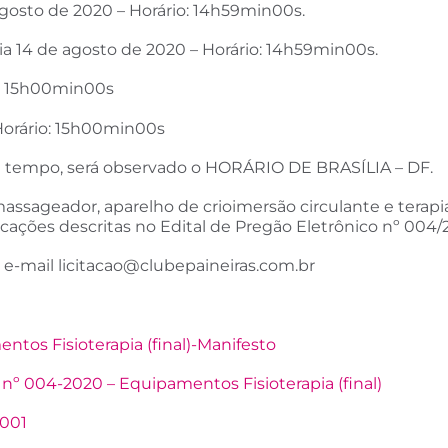
agosto de 2020 – Horário: 14h59min00s.
a 14 de agosto de 2020 – Horário: 14h59min00s.
o: 15h00min00s
 Horário: 15h00min00s
de tempo, será observado o HORÁRIO DE BRASÍLIA – DF.
assageador, aparelho de crioimersão circulante e terap
ações descritas no Edital de Pregão Eletrônico nº 004/
o e-mail
licitacao@clubepaineiras.com.br
tos Fisioterapia (final)-Manifesto
 004-2020 – Equipamentos Fisioterapia (final)
001