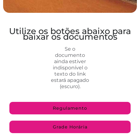
Utilize os botões abaixo para
baixar os documentos
Se o
documento
ainda estiver
indisponível o
texto do link
estará apagado
(escuro).
Regulamento
Grade Horária