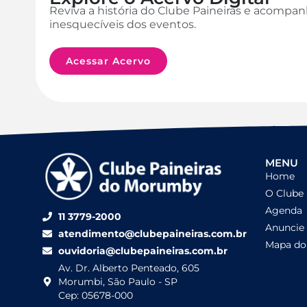
Reviva a história do Clube Paineiras e acomp
inesquecíveis dos eventos.
Acessar Acervo
MENU
Home
O Clube
Agenda
11 3779-2000
Anuncie
atendimento@clubepaineiras.com.br
Mapa do 
ouvidoria@clubepaineiras.com.br
Av. Dr. Alberto Penteado, 605
Morumbi, São Paulo - SP
Cep: 05678-000