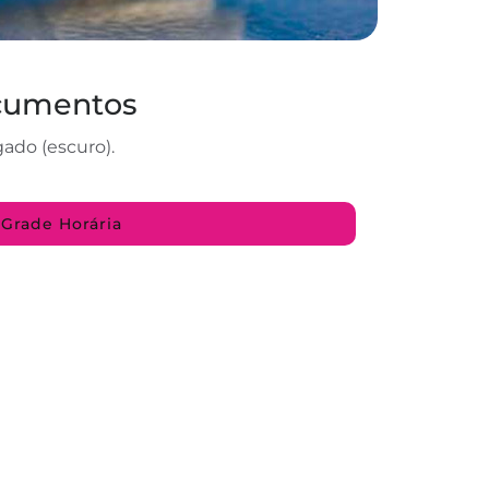
ocumentos
gado (escuro).
Grade Horária