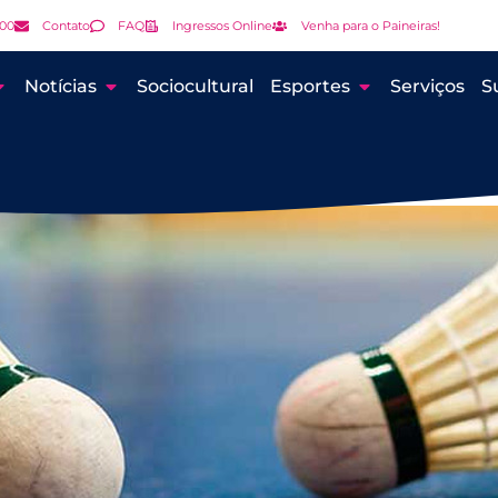
000
Contato
FAQ
Ingressos Online
Venha para o Paineiras!
Notícias
Sociocultural
Esportes
Serviços
S