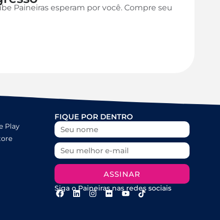
ube Paineiras esperam por você. Compre seu
FIQUE POR DENTRO
e Play
tore
ASSINAR
Siga o Paineiras nas redes sociais