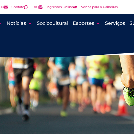
000
Contato
FAQ
Ingressos Online
Venha para o Paineiras!
Notícias
Sociocultural
Esportes
Serviços
S