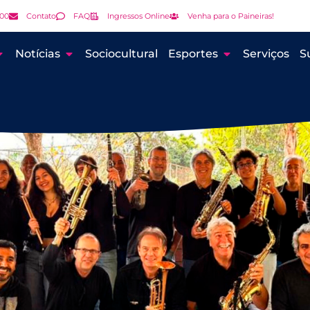
000
Contato
FAQ
Ingressos Online
Venha para o Paineiras!
Notícias
Sociocultural
Esportes
Serviços
S