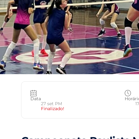
Data
Horári
27 set PM
1
Finalizado!