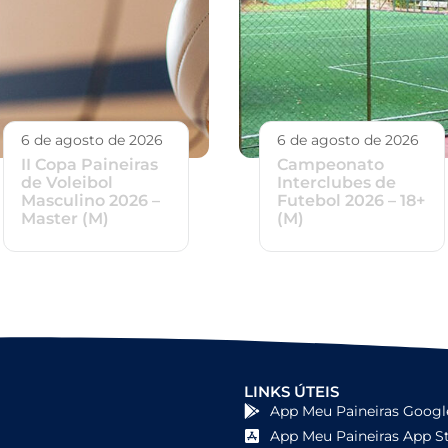
6 de agosto de 2026
6 de agosto de 2026
II Copa Paineiras
Campeonato
de Voleibol
Interclubes de
Masculino 2026 –
Futebol 2026 – 18+
Master (M)
(M)
LINKS ÚTEIS
App Meu Paineiras Googl
App Meu Paineiras App S