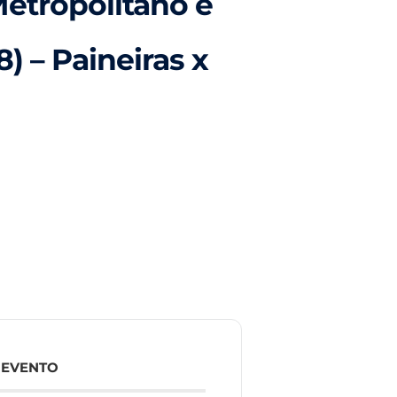
etropolitano e
) – Paineiras x
 EVENTO