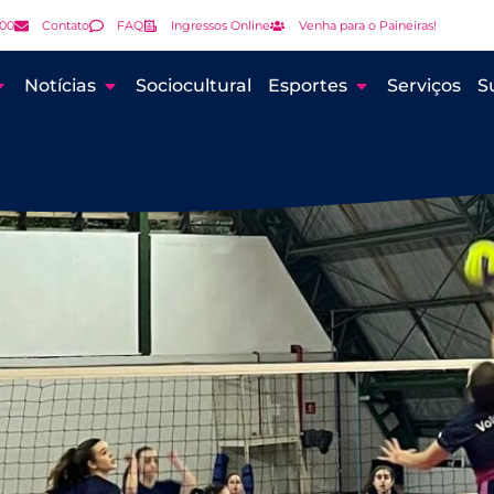
000
Contato
FAQ
Ingressos Online
Venha para o Paineiras!
Notícias
Sociocultural
Esportes
Serviços
S