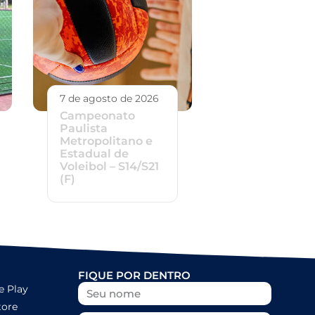
7 de agosto de 2026
Campeonato
Paulista
Metropolitano e
Estadual de
Voleibol – S14/S21
(F)
FIQUE POR DENTRO
e Play
tore