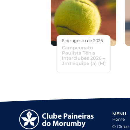
6 de agosto de 2026
Campeonato
Paulista Tênis
Interclubes 2026 –
3m1 Equipe (a) (M)
MENU
Home
O Clube