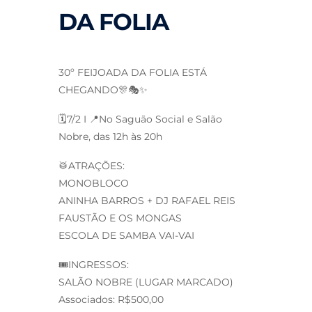
DA FOLIA
30º FEIJOADA DA FOLIA ESTÁ
CHEGANDO🎊🎭✨
🗓️7/2 I 📍No Saguão Social e Salão
Nobre, das 12h às 20h
🥁ATRAÇÕES:
MONOBLOCO
ANINHA BARROS + DJ RAFAEL REIS
FAUSTÃO E OS MONGAS
ESCOLA DE SAMBA VAI-VAI
🎟️INGRESSOS:
SALÃO NOBRE (LUGAR MARCADO)
Associados: R$500,00