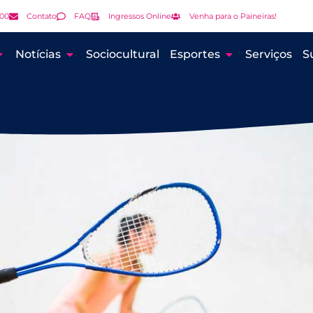
000
Contato
FAQ
Ingressos Online
Venha para o Paineiras!
Notícias
Sociocultural
Esportes
Serviços
S