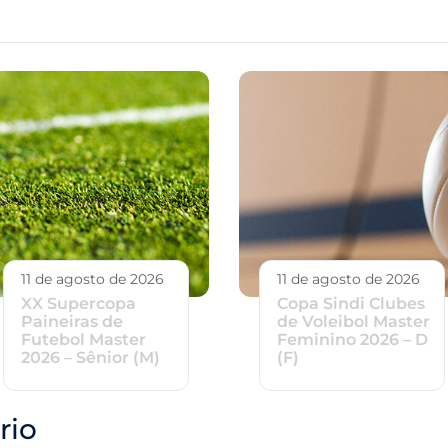
11 de agosto de 2026
11 de agosto de 2026
XX Supercopa
Copa Sindi Clubes
Paineiras de
de Voleibol Master
Futebol Master
Feminino 2026 – D
2026 – Sênior (M)
(F)
rio