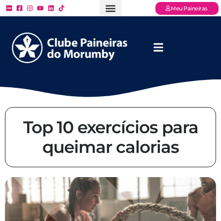
Meu Paineiras
Ligue: (11) 3779 – 2000
FAQ – Perguntas Frequentes
Ingressos Online
Venha para o Paineiras
Top 10 exercícios para
queimar calorias