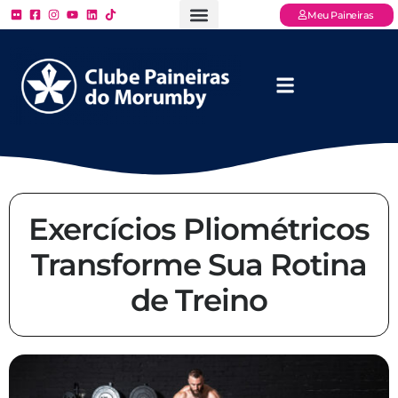
Meu Paineiras
Ligue: (11) 3779 – 2000
FAQ – Perguntas Frequentes
Ingressos Online
Venha para o Paineiras
Exercícios Pliométricos
Transforme Sua Rotina
de Treino