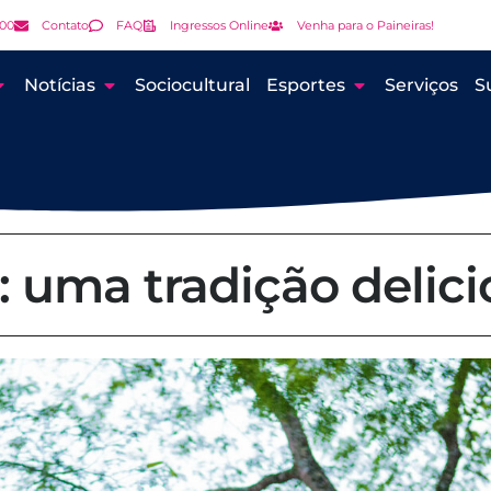
000
Contato
FAQ
Ingressos Online
Venha para o Paineiras!
Notícias
Sociocultural
Esportes
Serviços
S
: uma tradição delici