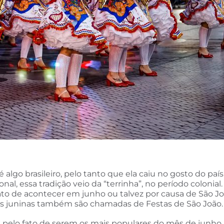
algo brasileiro, pelo tanto que ela caiu no gosto do paí
al, essa tradição veio da “terrinha”, no período colonial.
to de acontecer em junho ou talvez por causa de São Joã
tas juninas também são chamadas de Festas de São João.
os pelo fato de serem os mais populares do mês de junho.