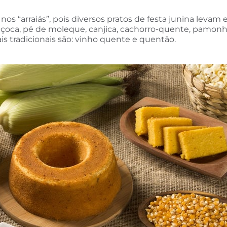
 “arraiás”, pois diversos pratos de festa junina levam 
 paçoca, pé de moleque, canjica, cachorro-quente, pamonh
is tradicionais são: vinho quente e quentão.