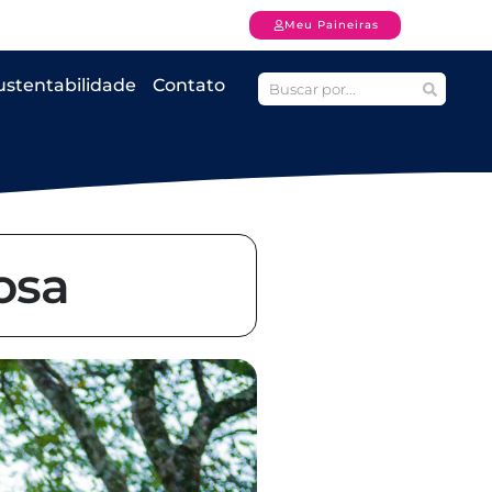
Meu Paineiras
ustentabilidade
Contato
osa