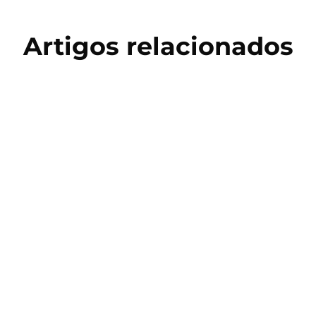
Artigos relacionados
Copa do Mundo 2026
Salto Triplo: História, Técnica e
Treinamento no Atletismo