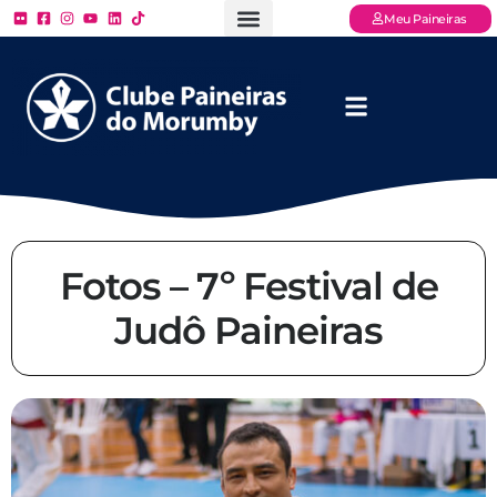
Meu Paineiras
Ligue: (11) 3779 – 2000
FAQ – Perguntas Frequentes
Ingressos Online
Venha para o Paineiras
Fotos – 7º Festival de
Judô Paineiras