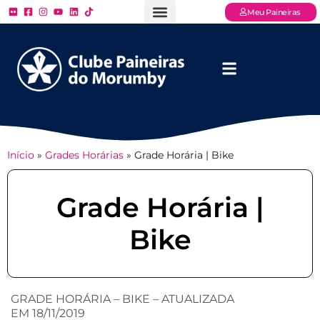
Meu Paineiras
Ligue: (11) 3779 – 2000
FAQ – Perguntas Frequentes
Ingressos Online
Venha para o Paineiras
Início
»
Grades Horárias
»
Grade Horária | Bike
Grade Horária |
Bike
GRADE HORÁRIA – BIKE – ATUALIZADA
EM 18/11/2019