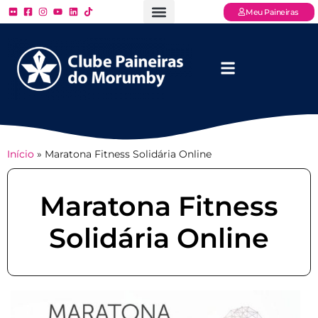
Meu Paineiras
Ligue: (11) 3779 – 2000
FAQ – Perguntas Frequentes
Ingressos Online
Venha para o Paineiras
Início
»
Maratona Fitness Solidária Online
Maratona Fitness
Solidária Online