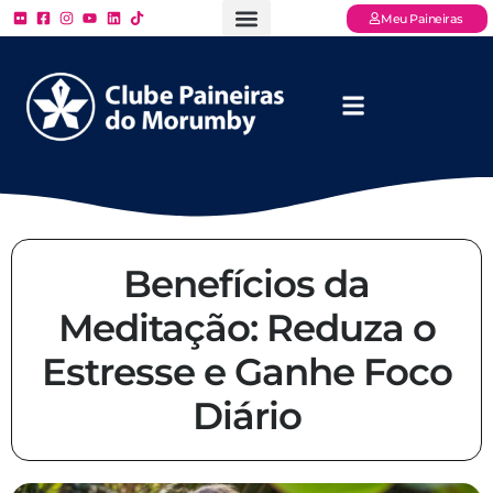
Meu Paineiras
Ligue: (11) 3779 – 2000
FAQ – Perguntas Frequentes
Ingressos Online
Venha para o Paineiras
Benefícios da
Meditação: Reduza o
Estresse e Ganhe Foco
Diário