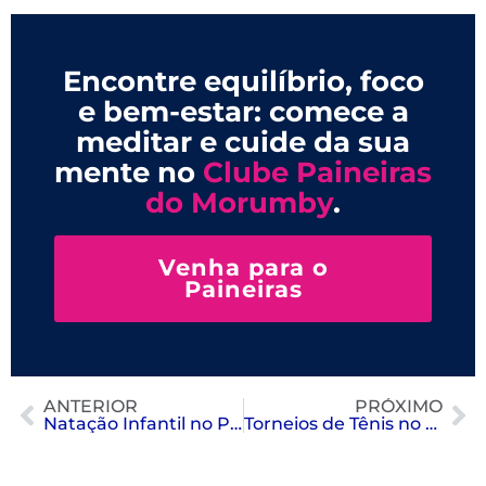
Encontre equilíbrio, foco
e bem-estar: comece a
meditar e cuide da sua
mente no
Clube Paineiras
do Morumby
.
Venha para o
Paineiras
ANTERIOR
PRÓXIMO
Natação Infantil no Paineiras: 12 Benefícios para o Desenvolvimento do Seu Filho
Torneios de Tênis no Mundo: Ranking, Superfícies e Lendas