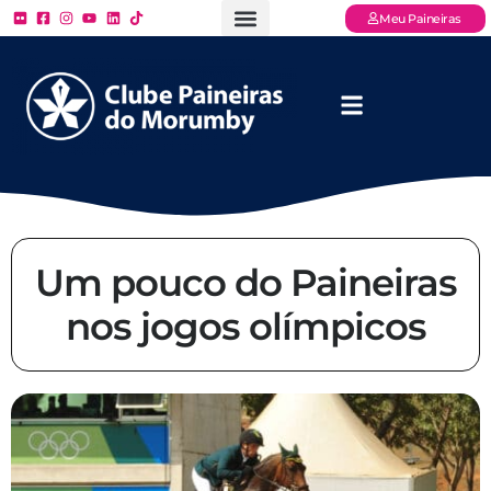
Meu Paineiras
Ligue: (11) 3779 – 2000
FAQ – Perguntas Frequentes
Ingressos Online
Venha para o Paineiras
Um pouco do Paineiras
nos jogos olímpicos