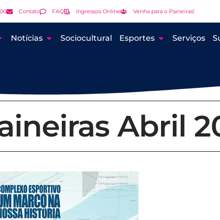
000
Contato
FAQ
Ingressos Online
Venha para o Paineiras!
Notícias
Sociocultural
Esportes
Serviços
S
aineiras Abril 2