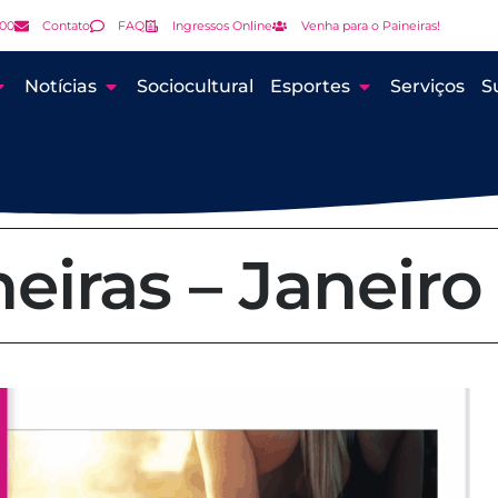
000
Contato
FAQ
Ingressos Online
Venha para o Paineiras!
Notícias
Sociocultural
Esportes
Serviços
S
neiras – Janeiro