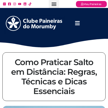
Meu Paineiras
Ligue: (11) 3779 – 2000
FAQ – Perguntas Frequentes
Ingressos Online
Venha para o Paineiras
Como Praticar Salto
em Distância: Regras,
Técnicas e Dicas
Essenciais