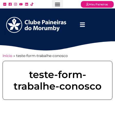
Meu Paineiras
Ligue: (11) 3779 – 2000
FAQ – Perguntas Frequentes
Ingressos Online
Venha para o Paineiras
Início
»
teste-form-trabalhe-conosco
teste-form-
trabalhe-conosco