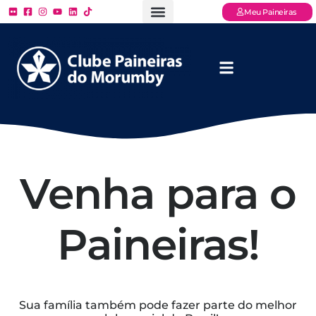
Meu Paineiras
Ligue: (11) 3779 – 2000
FAQ – Perguntas Frequentes
Ingressos Online
Venha para o Paineiras
Venha para o
Paineiras!
Sua família também pode fazer parte do melhor