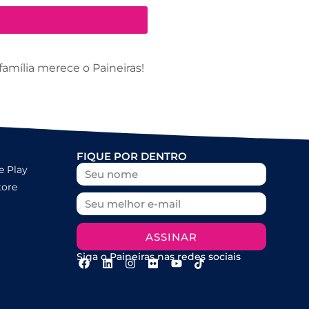
amília merece o Paineiras!
FIQUE POR DENTRO
e Play
tore
ASSINAR
Siga o Paineiras nas redes sociais