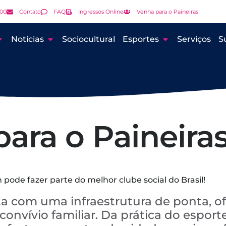
000
Contato
FAQ
Ingressos Online
Venha para o Paineiras!
Notícias
Sociocultural
Esportes
Serviços
S
ara o Paineiras
pode fazer parte do melhor clube social do Brasil!
a com uma infraestrutura de ponta, o
onvívio familiar. Da prática do esporte