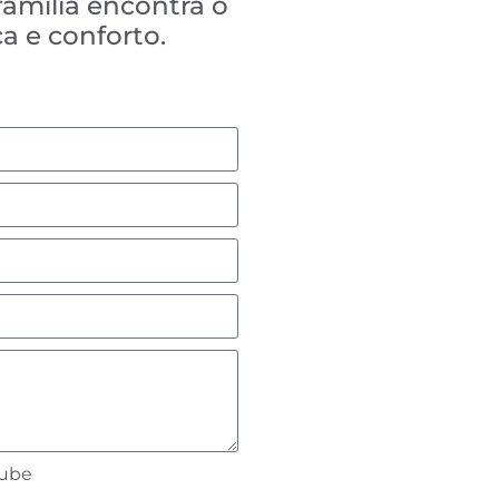
família encontra o
a e conforto.
lube