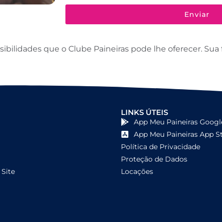
Enviar
ilidades que o Clube Paineiras pode lhe oferecer. Sua f
LINKS ÚTEIS
App Meu Paineiras Googl
App Meu Paineiras App S
Política de Privacidade
Proteção de Dados
Site
Locações