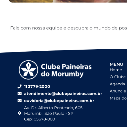
Fale com nossa equipe e descubra o mundo de possib
MENU
Home
O Clube
Agenda
11 3779-2000
Anuncie
atendimento@clubepaineiras.com.br
Mapa do 
ouvidoria@clubepaineiras.com.br
Av. Dr. Alberto Penteado, 605
Morumbi, São Paulo - SP
Cep: 05678-000