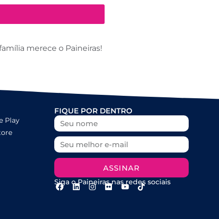
amília merece o Paineiras!
FIQUE POR DENTRO
e Play
tore
ASSINAR
Siga o Paineiras nas redes sociais