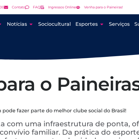
000
Contato
FAQ
Ingressos Online
Venha para o Paineiras!
Notícias
Sociocultural
Esportes
Serviços
S
ara o Paineiras
pode fazer parte do melhor clube social do Brasil!
a com uma infraestrutura de ponta, o
onvívio familiar. Da prática do esporte