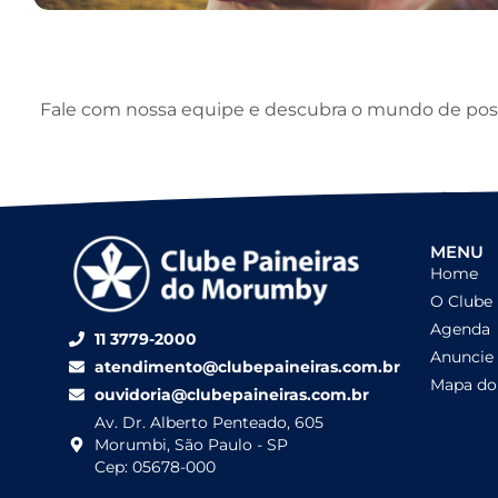
Fale com nossa equipe e descubra o mundo de possib
MENU
Home
O Clube
Agenda
11 3779-2000
Anuncie
atendimento@clubepaineiras.com.br
Mapa do 
ouvidoria@clubepaineiras.com.br
Av. Dr. Alberto Penteado, 605
Morumbi, São Paulo - SP
Cep: 05678-000