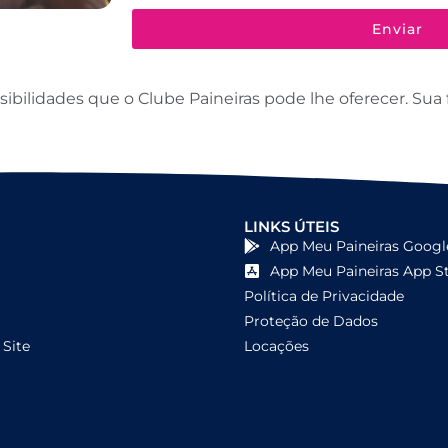
Enviar
ilidades que o Clube Paineiras pode lhe oferecer. Sua f
LINKS ÚTEIS
App Meu Paineiras Googl
App Meu Paineiras App S
Política de Privacidade
Proteção de Dados
Site
Locações