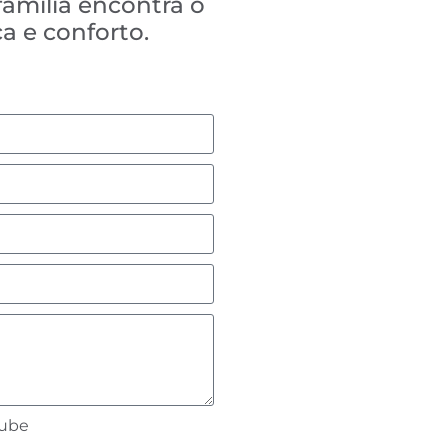
família encontra o
a e conforto.
lube