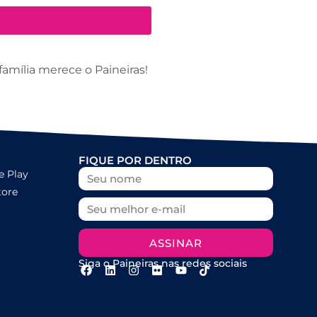
amília merece o Paineiras!
FIQUE POR DENTRO
e Play
tore
ASSINAR
Siga o Paineiras nas redes sociais