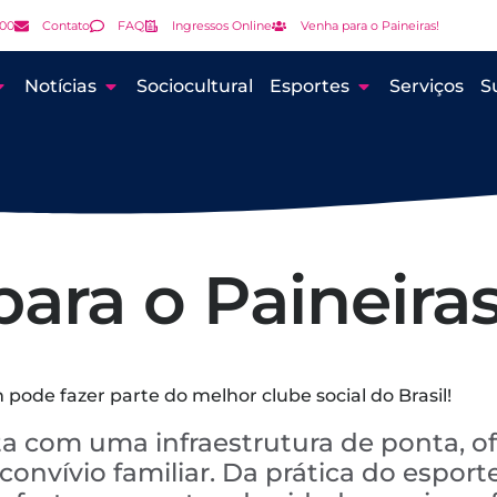
000
Contato
FAQ
Ingressos Online
Venha para o Paineiras!
Notícias
Sociocultural
Esportes
Serviços
S
ara o Paineiras
pode fazer parte do melhor clube social do Brasil!
a com uma infraestrutura de ponta, o
onvívio familiar. Da prática do esporte