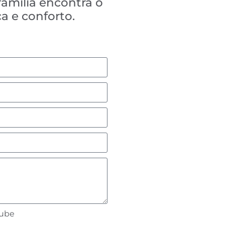
família encontra o
a e conforto.
lube