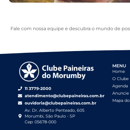
Fale com nossa equipe e descubra o mundo de possib
MENU
Home
O Clube
Agenda
11 3779-2000
Anuncie
atendimento@clubepaineiras.com.br
Mapa do 
ouvidoria@clubepaineiras.com.br
Av. Dr. Alberto Penteado, 605
Morumbi, São Paulo - SP
Cep: 05678-000