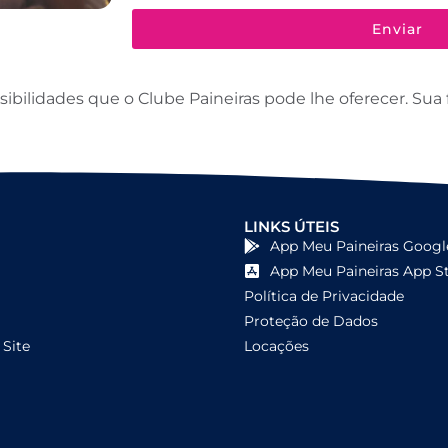
Enviar
ilidades que o Clube Paineiras pode lhe oferecer. Sua f
LINKS ÚTEIS
App Meu Paineiras Googl
App Meu Paineiras App S
Política de Privacidade
Proteção de Dados
Site
Locações