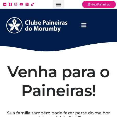
Meu Paineiras
Ligue: (11) 3779 – 2000
FAQ – Perguntas Frequentes
Ingressos Online
Venha para o Paineiras
Venha para o
Paineiras!
Sua família também pode fazer parte do melhor