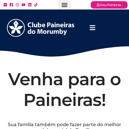
Meu Paineiras
Ligue: (11) 3779 – 2000
FAQ – Perguntas Frequentes
Ingressos Online
Venha para o Paineiras
Venha para o
Paineiras!
Sua família também pode fazer parte do melhor