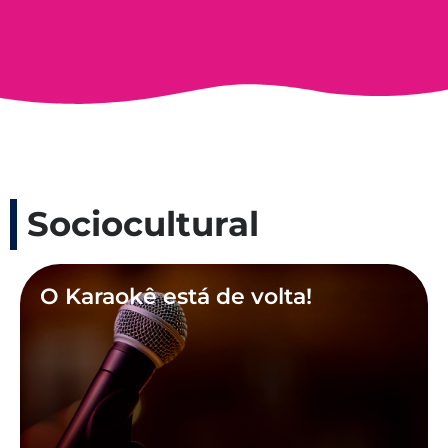
Sociocultural
O Karaokê está de volta!