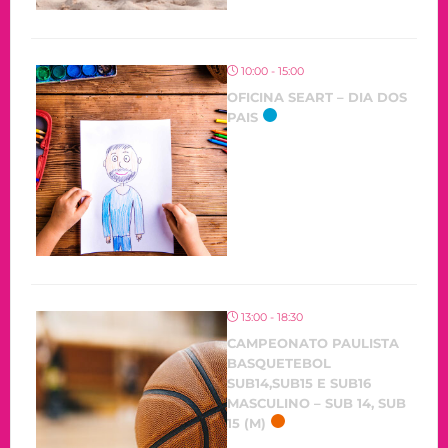
10:00 - 15:00
OFICINA SEART – DIA DOS
PAIS
13:00 - 18:30
CAMPEONATO PAULISTA
BASQUETEBOL
SUB14,SUB15 E SUB16
MASCULINO – SUB 14, SUB
15 (M)