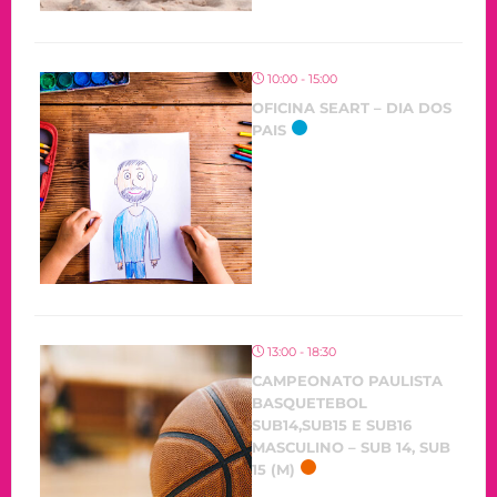
10:00 - 15:00
OFICINA SEART – DIA DOS
PAIS
13:00 - 18:30
CAMPEONATO PAULISTA
BASQUETEBOL
SUB14,SUB15 E SUB16
MASCULINO – SUB 14, SUB
15 (M)