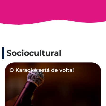
Sociocultural
O Karaokê está de volta!