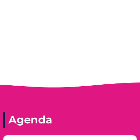
Entrevista do programa Hoje em Dia da
Record, com a histórica nadadora paineirense
Nadir Taubert
Agenda