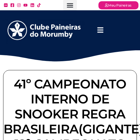
Meu Paineiras
Ligue: (11) 3779 – 2000
FAQ – Perguntas Frequentes
Ingressos Online
Venha para o Paineiras
41º CAMPEONATO
INTERNO DE
SNOOKER REGRA
BRASILEIRA(GIGANTE