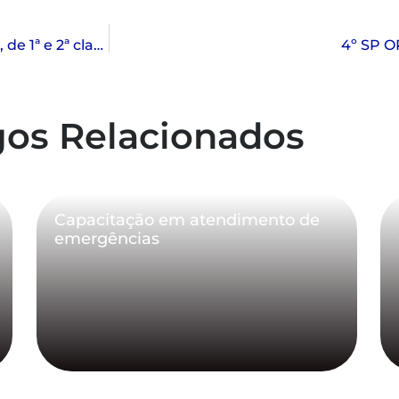
VICE-CAMPEÃS – 45 FA = feminino de 45 a 54 anos, de 1ª e 2ª classes
4º SP 
gos Relacionados
Capacitação em atendimento de
emergências