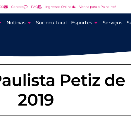
000
Contato
FAQ
Ingressos Online
Venha para o Paineiras!
Notícias
Sociocultural
Esportes
Serviços
S
ulista Petiz de 
2019