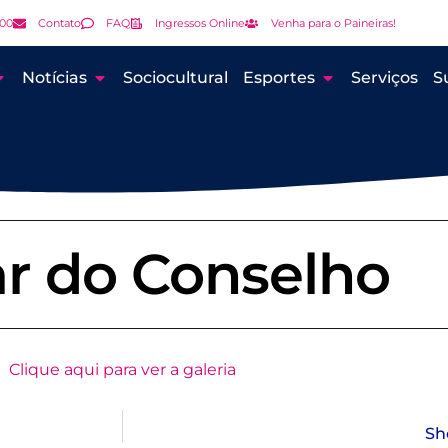
000
Contato
FAQ
Ingressos Online
Venha para o Paineiras!
Notícias
Sociocultural
Esportes
Serviços
S
ar do Conselho
Clique aqui para ver a galeria
Sh