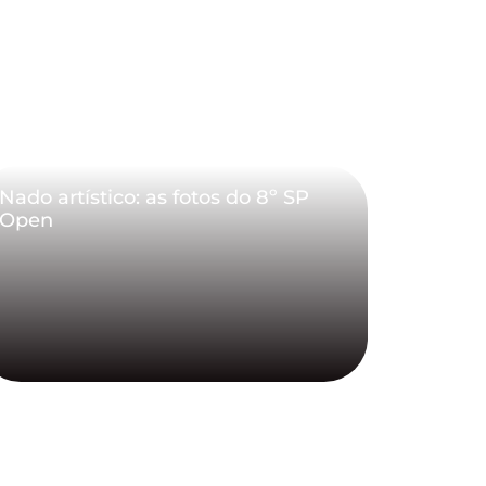
Nado artístico: as fotos do 8º SP
Open