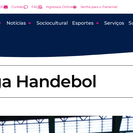
000
Contato
FAQ
Ingressos Online
Venha para o Paineiras!
Notícias
Sociocultural
Esportes
Serviços
S
ga Handebol