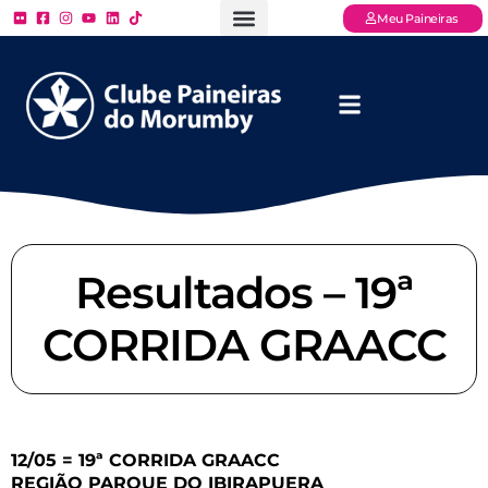
Meu Paineiras
Ligue: (11) 3779 – 2000
FAQ – Perguntas Frequentes
Ingressos Online
Venha para o Paineiras
Resultados – 19ª
CORRIDA GRAACC
12/05 = 19ª CORRIDA GRAACC
REGIÃO PARQUE DO IBIRAPUERA