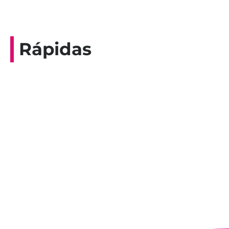
Rápidas
Entrevista do programa Hoje em Dia da
Record, com a histórica nadadora paineirense
Nadir Taubert