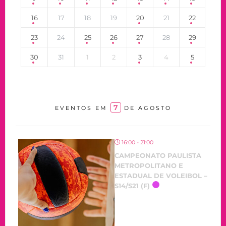
16
17
18
19
20
21
22
23
24
25
26
27
28
29
30
31
1
2
3
4
5
7
EVENTOS EM
DE AGOSTO
16:00 - 21:00
CAMPEONATO PAULISTA
METROPOLITANO E
ESTADUAL DE VOLEIBOL –
S14/S21 (F)
OCORRENDO