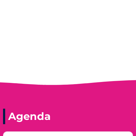
Entrevista do programa Hoje em Dia da
Record, com a histórica nadadora paineirense
Nadir Taubert
Agenda