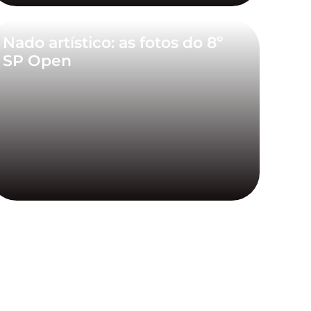
Nado artístico: as fotos do 8º
SP Open