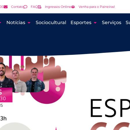
000
Contato
FAQ
Ingressos Online
Venha para o Paineiras!
Notícias
Sociocultural
Esportes
Serviços
S