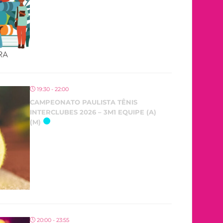
19:30 - 22:00
CAMPEONATO PAULISTA TÊNIS
INTERCLUBES 2026 – 3M1 EQUIPE (A)
(M)
20:00 - 23:55